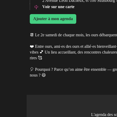
2 Avenue Léon Dacheux, 67100 Strasbourg 
Voir sur une carte
Ajouter à mon agenda
📆 Le 2e samedi de chaque mois, les ours débarque
❤️ Entre ours, ami·es des ours et allié·es bienveilla
vibes 💕 Un lieu accueillant, des rencontres chaleure
rires 🥰
🎈 Pourquoi ? Parce qu’on aime être ensemble — gro
nous ? 😄
L'agenda des s