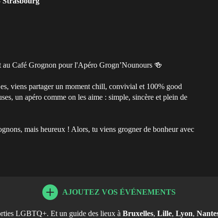
-
Strasbourg
nt au Café Grognon pour l'Apéro Grogn’Nounours 🍻
nt·es, viens partager un moment chill, convivial et 100% good
uses, un apéro comme on les aime : simple, sincère et plein de
gnons, mais heureux ! Alors, tu viens grogner de bonheur avec
AJOUTEZ VOS ÉVÉNEMENTS
orties LGBTQ+. Et un guide des lieux à
Bruxelles
,
Lille
,
Lyon
,
Nante