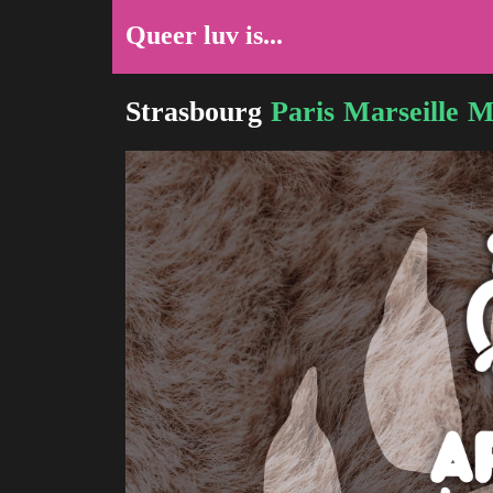
Queer luv is...
Strasbourg
Paris
Marseille
M