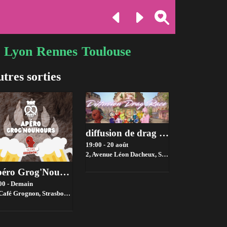
Lyon
Rennes
Toulouse
tres sorties
diffusion de drag Race !
19:00 - 20 août
2, Avenue Léon Dacheux, Strasbourg,
Strasbourg
Apéro Grog'Nounours - Août 2026
00 - Demain
Café Grognon,
Strasbourg