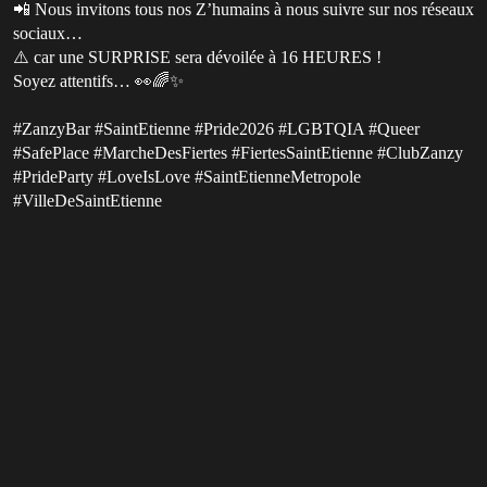
📲 Nous invitons tous nos Z’humains à nous suivre sur nos réseaux
sociaux…
⚠️ car une SURPRISE sera dévoilée à 16 HEURES !
Soyez attentifs… 👀🌈✨
#ZanzyBar #SaintEtienne #Pride2026 #LGBTQIA #Queer
#SafePlace #MarcheDesFiertes #FiertesSaintEtienne #ClubZanzy
#PrideParty #LoveIsLove #SaintEtienneMetropole
#VilleDeSaintEtienne