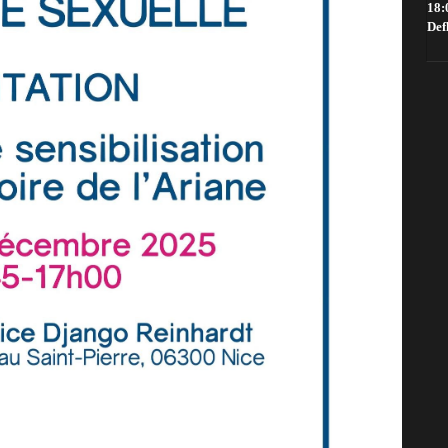
18:
Def