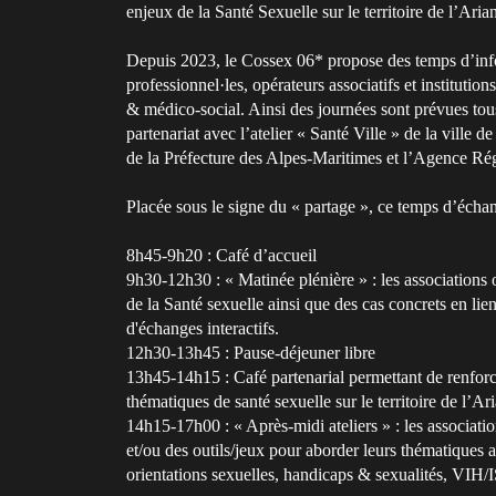
enjeux de la Santé Sexuelle sur le territoire de l’Aria
Depuis 2023, le Cossex 06* propose des temps d’info
professionnel·les, opérateurs associatifs et institution
& médico-social. Ainsi des journées sont prévues tous l
partenariat avec l’atelier « Santé Ville » de la ville
de la Préfecture des Alpes-Maritimes et l’Agence Ré
Placée sous le signe du « partage », ce temps d’échange
8h45-9h20 : Café d’accueil
9h30-12h30 : « Matinée plénière » : les associations 
de la Santé sexuelle ainsi que des cas concrets en lie
d'échanges interactifs.
12h30-13h45 : Pause-déjeuner libre
13h45-14h15 : Café partenarial permettant de renforce
thématiques de santé sexuelle sur le territoire de l’Ar
14h15-17h00 : « Après-midi ateliers » : les associati
et/ou des outils/jeux pour aborder leurs thématiques
orientations sexuelles, handicaps & sexualités, VIH