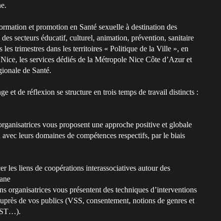
ne.
rmation et promotion en Santé sexuelle à destination des
s des secteurs éducatif, culturel, animation, prévention, sanitaire
es trimestres dans les territoires « Politique de la Ville », en
 de Nice, les services dédiés de la Métropole Nice Côte d’Azur et
gionale de Santé.
 et de réflexion se structure en trois temps de travail distincts :
organisatrices vous proposent une approche positive et globale
n avec leurs domaines de compétences respectifs, par le biais
r les liens de coopérations interassociatives autour des
iane
ons organisatrices vous présentent des techniques d’interventions
 auprès de vos publics (VSS, consentement, notions de genres et
/IST…).