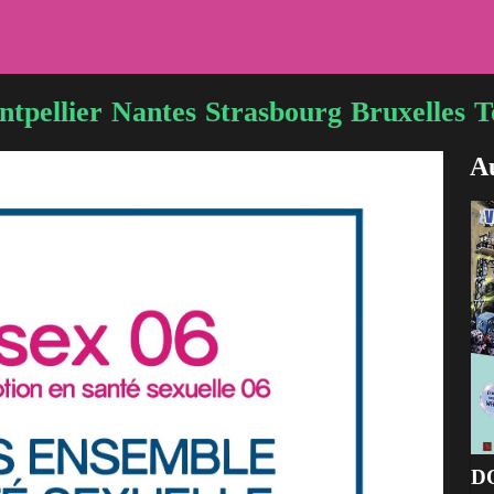
tpellier
Nantes
Strasbourg
Bruxelles
T
Au