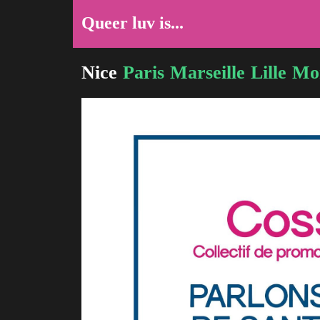
Queer luv is...
Nice
Paris
Marseille
Lille
Mon