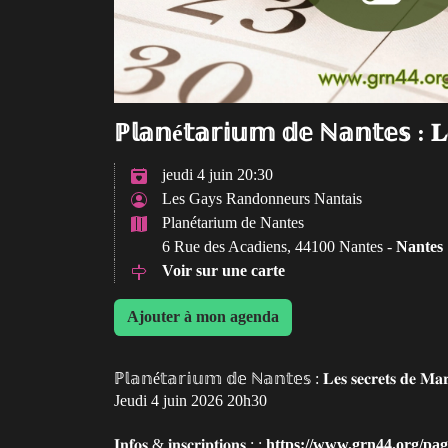
ℙ𝕝𝕒𝕟é𝕥𝕒𝕣𝕚𝕦𝕞 𝕕𝕖 ℕ𝕒𝕟𝕥𝕖𝕤 : 𝐋𝐞𝐬 
jeudi 4 juin 20:30
Les Gays Randonneurs Nantais
Planétarium de Nantes
6 Rue des Acadiens, 44100 Nantes -
Nantes
Voir sur une carte
Ajouter à mon agenda
ℙ𝕝𝕒𝕟é𝕥𝕒𝕣𝕚𝕦𝕞 𝕕𝕖 ℕ𝕒𝕟𝕥𝕖𝕤 : 𝐋𝐞𝐬 𝐬𝐞𝐜𝐫𝐞𝐭𝐬 𝐝𝐞 𝐌𝐚𝐫
Jeudi 4 juin 2026 20h30
𝐈𝐧𝐟𝐨𝐬 & 𝐢𝐧𝐬𝐜𝐫𝐢𝐩𝐭𝐢𝐨𝐧𝐬 : :
https://www.grn44.org/pa