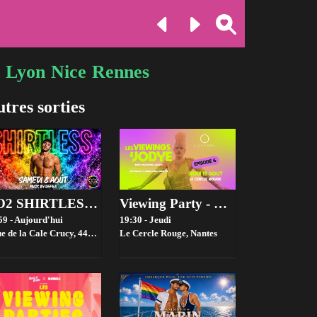
Lyon
Nice
Rennes
tres sorties
Viewing Party - Drag race france Saison 4 - Episode 6
CO2 SHIRTLESS w/Defra
19:30 - Jeudi
59 - Aujourd'hui
Le Cercle Rouge,
Nantes
de la Cale Crucy, 44100 Nantes, France,
Nantes