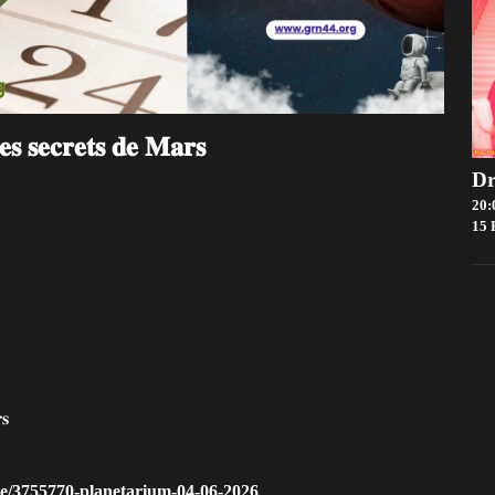
𝐞𝐜𝐫𝐞𝐭𝐬 𝐝𝐞 𝐌𝐚𝐫𝐬
20:
15 Rue
𝐬
ge/3755770-planetarium-04-06-2026