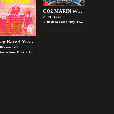
CO2 MARIN w/Vince
23:59 - 15 août
3 rue de la Cale Crucy, 44100 Nantes, France,
Nan
Drag'Race 4 Viewing parties par House of drama 👑✨
00 - Vendredi
 la Noue Bras de Fer, 44200 Nantes, France,
Nantes