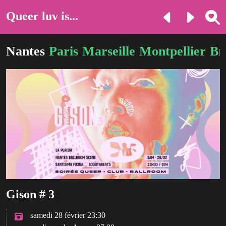
Queer luv is...
Nantes
Paris
Marseille
Montpellier
Br
Gison # 3
samedi 28 février 23:30