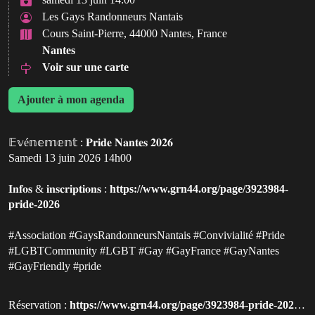
Les Gays Randonneurs Nantais
Cours Saint-Pierre, 44000 Nantes, France
Nantes
Voir sur une carte
Ajouter à mon agenda
𝔼𝕧é𝕟𝕖𝕞𝕖𝕟𝕥 : 𝐏𝐫𝐢𝐝𝐞 𝐍𝐚𝐧𝐭𝐞𝐬 𝟐𝟎𝟐𝟔
Samedi 13 juin 2026 14h00
𝐈𝐧𝐟𝐨𝐬 & 𝐢𝐧𝐬𝐜𝐫𝐢𝐩𝐭𝐢𝐨𝐧𝐬 :
https://www.grn44.org/page/3923984-
pride-2026
#Association #GaysRandonneursNantais #Convivialité #Pride
#LGBTCommunity #LGBT #Gay #GayFrance #GayNantes
#GayFriendly #pride
Réservation :
https://www.grn44.org/page/3923984-pride-2026?utm_source=qluvis.com