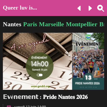
Queer luv is...
Nantes
Paris
Marseille
Montpellier
Br
𝔼𝕧é𝕟𝕖𝕞𝕖𝕟𝕥 : 𝐏𝐫𝐢𝐝𝐞 𝐍𝐚𝐧𝐭𝐞𝐬 𝟐𝟎𝟐𝟔
samedi 13 juin 14:00