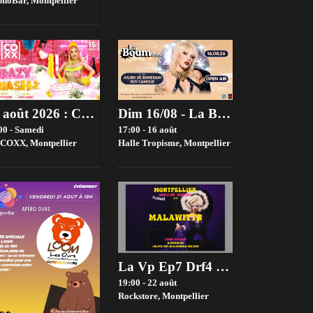
pnoBar,
Montpellier
15 août 2026 : CRAZY WASH Hosted by Miss Victoire
Dim 16/08 - La Boum X Tropisme - Open Air - La Derniere
00 - Samedi
17:00 - 16 août
 COXX,
Montpellier
Halle Tropisme,
Montpellier
La Vp Ep7 Drf4 : La Demi-Finale
19:00 - 22 août
Rockstore,
Montpellier