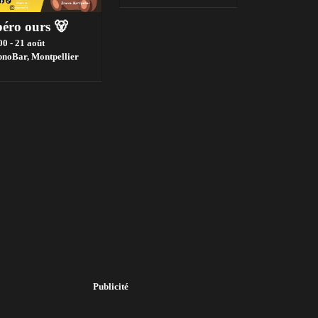
éro ours 🐻
00 - 21 août
pnoBar,
Montpellier
Publicité