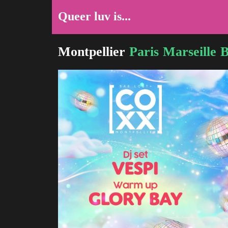
Queer luv is...
Montpellier
Paris
Marseille
B