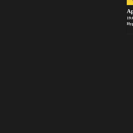
Ap
19:
Hy