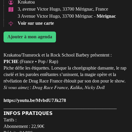
Krakatoa
3, avenue Victor Hugo, 33700 Mérignac, France
3 Avenue Victor Hugo, 33700 Mérignac -
Mérignac
Voir sur une carte
Ajouter à mon agenda
Krakatoa/Transrock et la Rock School Barbey présentent :
𝐏𝐈𝐂𝐇𝐄 (France • Pop / Rap)
Piche défie les étiquettes. Lorsque la chorégraphie dansante, le rap
ciselé et les paroles entêtantes s’unissent, la magie opère et la
révélation de Drag Race France éblouit par son don pour le show.
𝑆𝑖 𝑣𝑜𝑢𝑠 𝑎𝑖𝑚𝑒𝑧 : 𝐷𝑟𝑎𝑔 𝑅𝑎𝑐𝑒 𝐹𝑟𝑎𝑛𝑐𝑒, 𝐾𝑎𝑙𝑖𝑘𝑎, 𝑁𝑖𝑐𝑘𝑦 𝐷𝑜𝑙𝑙
https://youtu.be/MvbdU7Jk278
________________________________________________
𝗜𝗡𝗙𝗢𝗦 𝗣𝗥𝗔𝗧𝗜𝗤𝗨𝗘𝗦
Tarifs :
Abonnement : 22,90€