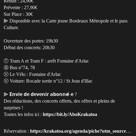
Réduit : 24,90€
Prévente : 27,90€
Sur Place : 30€
⫸ Disponible avec la Carte jeune Bordeaux Métropole et le pass
Culture.
Ouverture des portes: 19h30
Début des concerts: 20h30
Ⓣ Tram A et Tram F : arrêt Fontaine d'Arlac
Ⓑ Bus n°74, 78
Ⓥ Le Vélo : Fontaine d'Arlac
Ⓥ Voiture: Rocade sortie n°12 / St Jean d'Illac
⫸ 𝗘𝗻𝘃𝗶𝗲 𝗱𝗲 𝗱𝗲𝘃𝗲𝗻𝗶𝗿 𝗮𝗯𝗼𝗻𝗻𝗲́·𝗲 ?
Des réductions, des concerts offerts, des offres et pleins de
surprises !
Toutes les infos ici :
https://bit.ly/AboKrakatoa
Réservation :
https://krakatoa.org/agenda/piche?utm_source=qluvis.com