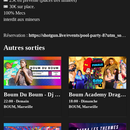
🎟️ 25€ en prévente (places très limitées)
🎟️ 30€ sur place.
100% Mecs
interdit aux mineurs
Réservation :
https://shotgun.live/events/pool-party-8?utm_source=qluvis-com
Autres sorties
Boum Du Boum - Dj Sets By Kodjo & Zey
Boum Academy Drag Contest 2026 - Bad Contest-Tiers …
22:00 - Demain
18:00 - Dimanche
BOUM,
Marseille
BOUM,
Marseille