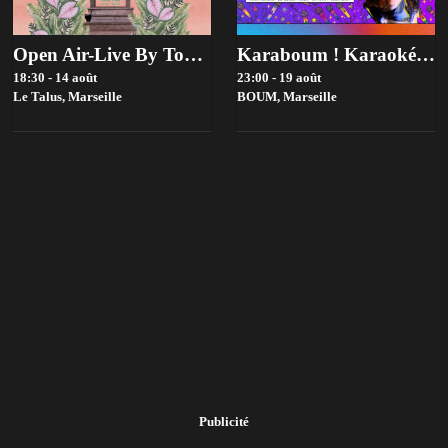
Open Air-Live By Toupie Sound X Slowmow
Karaboum ! Karaoké Hosté Par Vomit Bitch
18:30 - 14 août
23:00 - 19 août
Le Talus,
Marseille
BOUM,
Marseille
Publicité