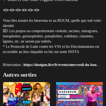
⪡⪢⪡⪢⪡⪢⪡⪢⪡⪢⪡⪢
Vous êtes toustes les bienvenu·es au BOUM, quelle que soit votre
identité.
⌦ Les propos ou comportements violents, racistes, misogynes,
transphobes, grossophobes, putophobes, validistes, classistes,
âgistes, etc. ne seront pas tolérés.
* Le Protocole de Lutte contre les VSS et les Discriminations est
accessible au lien cliquable en bio sur notre INSTA
Réservation :
https://shotgun.live/fr/events/mercredi-du-boum-karaboum-karaoke-flementine-2037?utm_source=queer-paris
Autres sorties