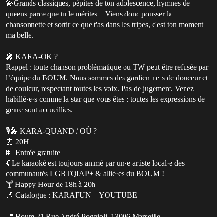
💫Grands classiques, pépites de ton adolescence, hymnes de
queens parce que tu le mérites... Viens donc pousser la
chansonnette et sortir ce que t'as dans les tripes, c'est ton moment
ma belle.
🎤 KARA-OK ?
Rappel : toute chanson problématique ou TW peut être refusée par
l’équipe du BOUM. Nous sommes des gardien·ne·s de douceur et
de couleur, respectant toutes les voix. Pas de jugement. Venez
habillé·e·s comme la star que vous êtes : toutes les expressions de
genre sont accueillies.
🎙️🎤 KARA-QUAND / OÙ ?
⏰ 20H
💵 Entrée gratuite
💃 Le karaoké est toujours animé par un·e artiste local·e des
communautés LGBTQIAP+ & allié·es du BOUM !
🍸 Happy Hour de 18h à 20h
🎶 Catalogue : KARAFUN + YOUTUBE
📍 Boum 21 Rue André Poggioli, 13006 Marseille