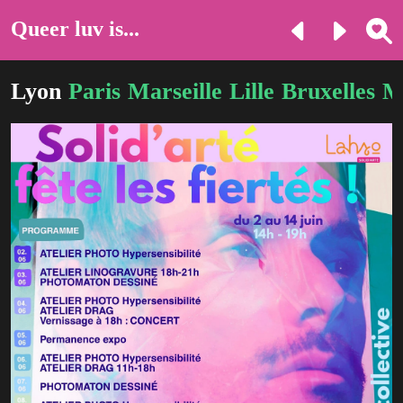
Queer luv is...
Lyon
Paris
Marseille
Lille
Bruxelles
M