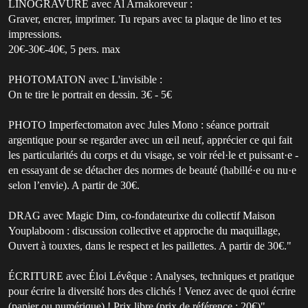
LINOGRAVURE avec Al Arnakoreveur :
Graver, encrer, imprimer. Tu repars avec ta plaque de lino et tes
impressions.
20€-30€-40€, 5 pers. max
PHOTOMATON avec L'invisible :
On te tire le portrait en dessin. 3€ - 5€
PHOTO Imperfectomaton avec Jules Mono : séance portrait
argentique pour se regarder avec un œil neuf, apprécier ce qui fait
les particularités du corps et du visage, se voir réel·le et puissant·e -
en essayant de se détacher des normes de beauté (habillé·e ou nu·e
selon l’envie). A partir de 30€.
DRAG avec Magic Dim, co-fondateurixe du collectif Maison
Youplaboom : discussion collective et approche du maquillage,
Ouvert à touxtes, dans le respect et les paillettes. A partir de 30€."
ÉCRITURE avec Éloi Lévêque : Analyses, techniques et pratique
pour écrire la diversité hors des clichés ! Venez avec de quoi écrire
(papier ou numérique) ! Prix libre (prix de référence : 20€)"