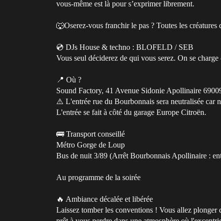
vous-même est là pour s’exprimer librement.
🐺Oserez-vous franchir le pas ? Toutes les créatures 
💿 DJs House & techno : BLOFELD / SEB
Vous seul déciderez de qui vous serez. On se charge de
📍 Où ?
Sound Factory, 41 Avenue Sidonie Apollinaire 690
⚠️ L'entrée rue du Bourbonnais sera neutralisée car n
L'entrée se fait à côté du garage Europe Citroën.
🚌 Transport conseillé
Métro Gorge de Loup
Bus de nuit 3/89 (Arrêt Bourbonnais Apollinaire : ent
Au programme de la soirée
🔥 Ambiance décalée et libérée
Laissez tomber les conventions ! Vous allez plonger da
prêt à vous perdre dans une atmosphère où l'excentrici