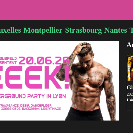
uxelles
Montpellier
Strasbourg
Nantes
Au
23:
Usi