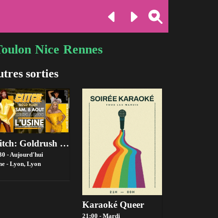
Toulon
Nice
Rennes
tres sorties
Glitch: Goldrush Ft. Lana Ja'rae (Rupaul's Drag Race Us S17)
30 - Aujourd'hui
ne - Lyon,
Lyon
Karaoké Queer
21:00 - Mardi