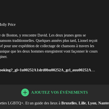
olly Price
e de Boston, y rencontre David. Les deux jeunes gens se
nsons traditionnelles. Quelques années plus tard, Lionel reçoit
levé pour une expédition de collectage de chansons à travers les
 musique que les deux hommes enregistrent vont façonner le cours
iner.
u00252A_gcl_auu00252AOTIyNjc4NzE1LjE3NjU1MzEzNTU.u00252AFPAUu00252AOTIyNjc4NzE1LjE3NjU1MzEzNTU.
AJOUTEZ VOS ÉVÉNEMENTS
orties LGBTQ+. Et un guide des lieux à
Bruxelles
,
Lille
,
Lyon
,
Nante