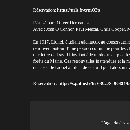
Réservation:
https://urls.fr/tymQ3p
Réalisé par : Oliver Hermanus
Avec : Josh O'Connor, Paul Mescal, Chris Cooper, M
En 1917, Lionel, étudiant talentueux au conservatoir
retrouvent autour d’une passion commune pour les cha
une lettre de David l’invitant à le rejoindre au pied 
forêts du Maine. Ces retrouvailles inattendues et la
de la vie de Lionel au-delà de ce qu’il peut alors imag
Réservation :
https://s.pathe.fr/fr/V3027S106484/booking?_gl=1u00252A1slrd0b
L'agenda des s