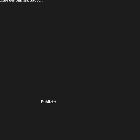
 des Salines, 39000 Lons-le-Saunier, France,
Lons-le-Saunier
Publicité