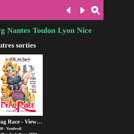
rg
Nantes
Toulon
Lyon
Nice
tres sorties
Drag Race - Viewing Parties
00 - Vendredi