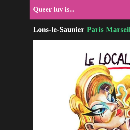
Queer luv is...
Lons-le-Saunier
Paris
Marseil