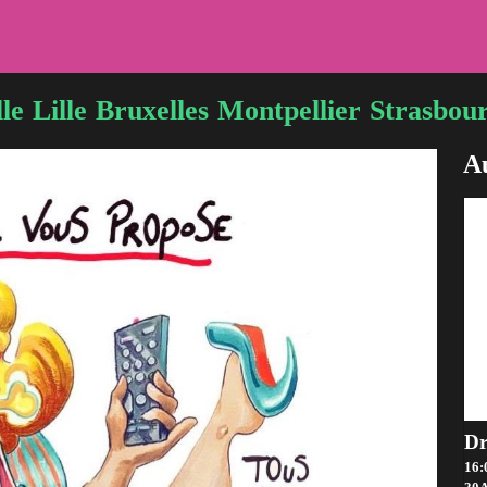
le
Lille
Bruxelles
Montpellier
Strasbou
Au
16: