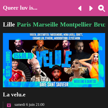
Queer luv is...
Lille
Paris
Marseille
Montpellier
Bruxe
La velu.e
samedi 6 juin 21:00