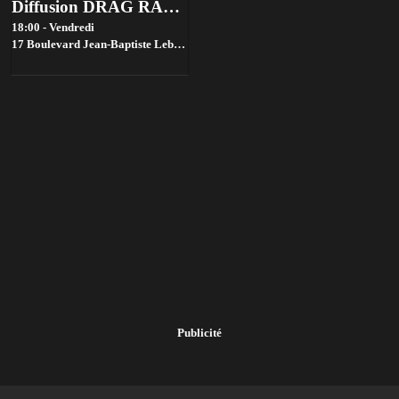
Diffusion DRAG RACE FRANCE saison 4 @ Bistrot ST SO by la House of Jambon Beurre
18:00 - Vendredi
17 Boulevard Jean-Baptiste Lebas, 59000 Lille, France,
Lille
Publicité