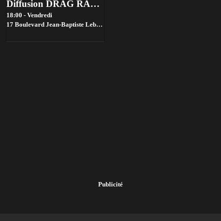
Diffusion DRAG RACE FRANCE saison 4 @ Bistrot ST SO by la House of Jambon Beurre
18:00 - Vendredi
17 Boulevard Jean-Baptiste Lebas, 59000 Lille, France,
Lille
Publicité