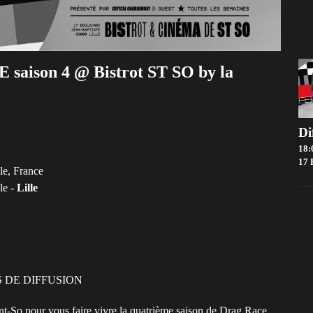
aison 4 @ Bistrot ST SO by la
18:
17 Boul
le, France
le -
Lille
S DE DIFFUSION
int-So pour vous faire vivre la quatrième saison de Drag Race