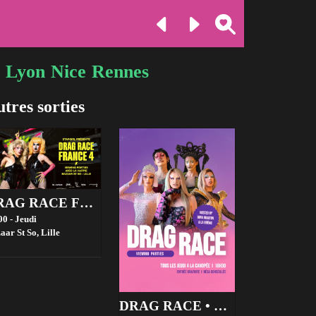
Lyon
Nice
Rennes
tres sorties
DRAG RACE FRANCE 4 VIEWING PARTIES - BAZAAR ST SO, LILLE
00 - Jeudi
aar St So,
Lille
DRAG RACE • VIEWING PARTIES • GRATUIT