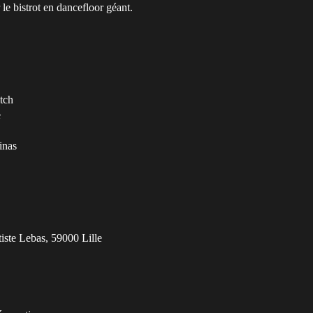
le bistrot en dancefloor géant.
tch
e
inas
iste Lebas, 59000 Lille