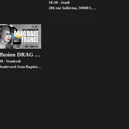
18:30 - Jeudi
286 rue Solférino, 59000 Lille, France,
Lille
Diffusion DRAG RACE FRANCE saison 4 @ Bistrot ST SO by la House of Jambon Beurre
00 - Vendredi
evard Jean-Baptiste Lebas, 59000 Lille, France,
Lille