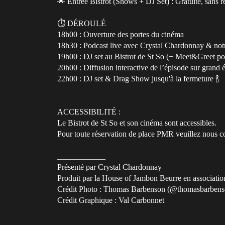
🌟 Entrée Bistrot (Shows + DJ Set) : Gratuite, sans r
⏱️ DÉROULÉ
18h00 : Ouverture des portes du cinéma
18h30 : Podcast live avec Crystal Chardonnay & notr
19h00 : DJ set au Bistrot de St So (+ Meet&Greet pou
20h00 : Diffusion interactive de l’épisode sur grand
22h00 : DJ set & Drag Show jusqu'à la fermeture 🍾
ACCESSIBILITÉ :
Le Bistrot de St So et son cinéma sont accessibles.
Pour toute réservation de place PMR veuillez nous 
____________
Présenté par Crystal Chardonnay
Produit par la House of Jambon Beurre en association
Crédit Photo : Thomas Barbenson (@thomasbarbens
Crédit Graphique : Val Carbonnet