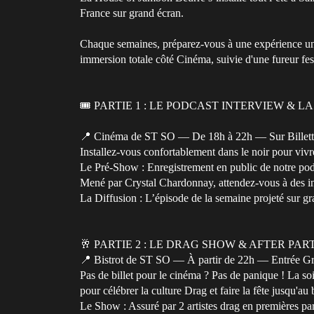
France sur grand écran.
Chaque semaines, préparez-vous à une expérience un
immersion totale côté Cinéma, suivie d'une fureur fes
🎟️ PARTIE 1 : LE PODCAST INTERVIEW & LA 
📍 Cinéma de ST SO — De 18h à 22h — Sur Billette
Installez-vous confortablement dans le noir pour vivr
Le Pré-Show : Enregistrement en public de notre podc
Mené par Crystal Chardonnay, attendez-vous à des int
La Diffusion : L’épisode de la semaine projeté sur gr
🥂 PARTIE 2 : LE DRAG SHOW & AFTER PARTY 
📍 Bistrot de ST SO — À partir de 22h — Entrée Gr
Pas de billet pour le cinéma ? Pas de panique ! La s
pour célébrer la culture Drag et faire la fête jusqu'au 
Le Show : Assuré par 2 artistes drag en premières par