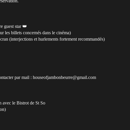
éservation.
e guest star 👑
r les billets concernés dans le cinéma)
 écran (interjections et hurlements fortement recommandés)
contacter par mail : houseofjambonbeurre@gmail.com
 avec le Bistrot de St So
on)