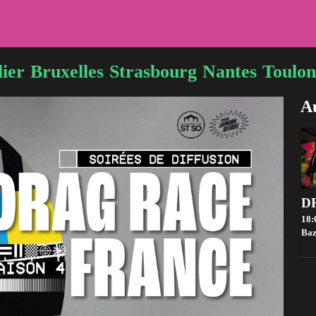
ier
Bruxelles
Strasbourg
Nantes
Toulon
Au
18:
Baz