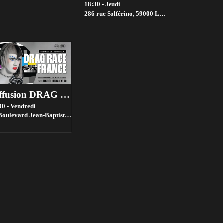
18:30 - Jeudi
286 rue Solférino, 59000 Lille, France,
Lille
Diffusion DRAG RACE FRANCE saison 4 @ Bistrot ST SO by la House of Jambon Beurre
00 - Vendredi
evard Jean-Baptiste Lebas, 59000 Lille, France,
Lille