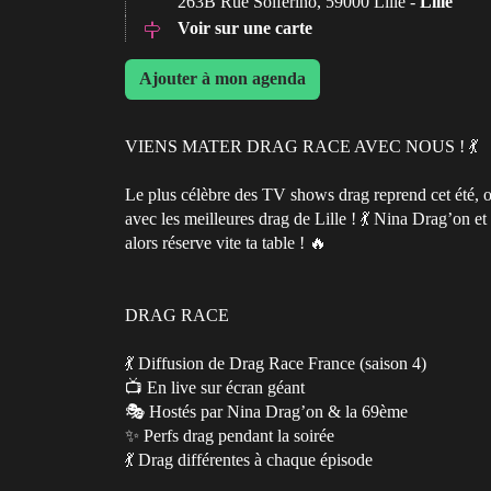
263B Rue Solférino, 59000 Lille -
Lille
Voir sur une carte
Ajouter à mon agenda
VIENS MATER DRAG RACE AVEC NOUS ! 💃
Le plus célèbre des TV shows drag reprend cet été, 
avec les meilleures drag de Lille ! 💃 Nina Drag’on et 
alors réserve vite ta table ! 🔥
DRAG RACE
💃 Diffusion de Drag Race France (saison 4)
📺 En live sur écran géant
🎭 Hostés par Nina Drag’on & la 69ème
✨ Perfs drag pendant la soirée
💃 Drag différentes à chaque épisode