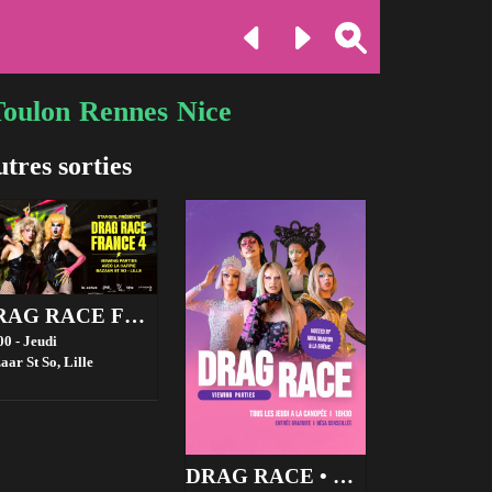
Toulon
Rennes
Nice
tres sorties
DRAG RACE FRANCE 4 VIEWING PARTIES - BAZAAR ST SO, LILLE
00 - Jeudi
aar St So,
Lille
DRAG RACE • VIEWING PARTIES • GRATUIT