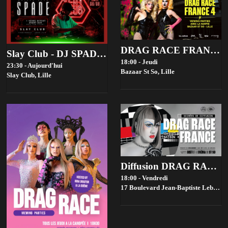
DRAG RACE FRANCE 4 VIEWING PARTIES - BAZAAR ST SO, LILLE
Slay Club - DJ SPADE 08/08
18:00 - Jeudi
23:30 - Aujourd'hui
Bazaar St So,
Lille
Slay Club,
Lille
Diffusion DRAG RACE FRANCE saison 4 @ Bistrot ST SO by la House of Jambon Beurre
18:00 - Vendredi
17 Boulevard Jean-Baptiste Lebas, 59000 Lille, France,