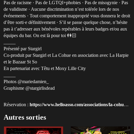
Pas de racisme · Pas de LGTQI+phobies · Pas de misogynie · Pas
de validisme · Aucune discrimination n’est tolérée lors de nos
événements · Tout comportement inapproprié vous donnera le droit
d’être sorti·e définitivement · S’il se passe quelque chose, n’hésite
pas à t’adresser aux bénévoles repérables à leurs badges et/ou aux
équipes du bar. On est là pour toi 👫🏻
_____
Présenté par Stargirl
Co-produit par Stargirl et La Cohue en association avec La Harpie
et le Bazaar St So
En partenariat avec Têtu et Moxy Lille City
_____
Photos @mariedamien_
Graphisme @stargirlisdead
Réservation :
https://www.helloasso.com/associations/la-cohue-productions?utm_source=qluvis.com
Autres sorties