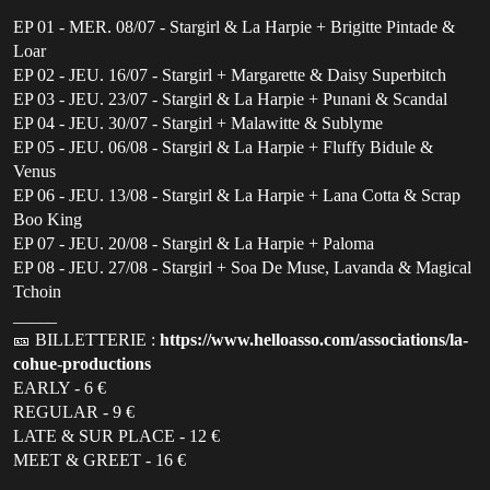
EP 01 - MER. 08/07 - Stargirl & La Harpie + Brigitte Pintade &
Loar
EP 02 - JEU. 16/07 - Stargirl + Margarette & Daisy Superbitch
EP 03 - JEU. 23/07 - Stargirl & La Harpie + Punani & Scandal
EP 04 - JEU. 30/07 - Stargirl + Malawitte & Sublyme
EP 05 - JEU. 06/08 - Stargirl & La Harpie + Fluffy Bidule &
Venus
EP 06 - JEU. 13/08 - Stargirl & La Harpie + Lana Cotta & Scrap
Boo King
EP 07 - JEU. 20/08 - Stargirl & La Harpie + Paloma
EP 08 - JEU. 27/08 - Stargirl + Soa De Muse, Lavanda & Magical
Tchoin
_____
🎫 BILLETTERIE :
https://www.helloasso.com/associations/la-
cohue-productions
EARLY - 6 €
REGULAR - 9 €
LATE & SUR PLACE - 12 €
MEET & GREET - 16 €