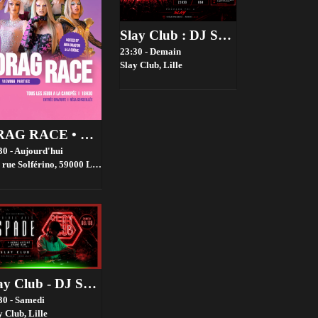
Slay Club : DJ SAIF 07/08
23:30 - Demain
Slay Club,
Lille
DRAG RACE • VIEWING PARTIES • GRATUIT
30 - Aujourd'hui
ue Solférino, 59000 Lille, France,
Lille
Slay Club - DJ SPADE 08/08
30 - Samedi
y Club,
Lille