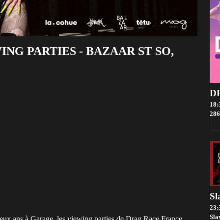
NG PARTIES - BAZAAR ST SO,
18:
286 r
23:
Sla
eux ans à Garage, les viewing parties de Drag Race France