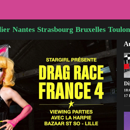
ier
Nantes
Strasbourg
Bruxelles
Toulon
Au
18:
17 Boul