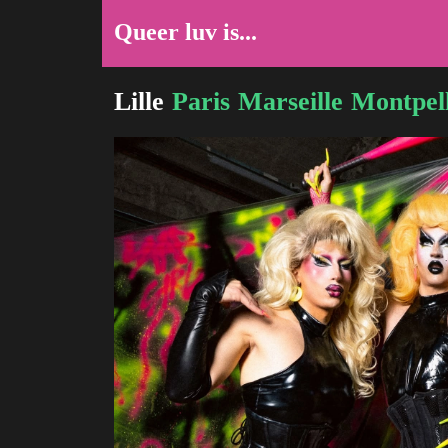
Queer luv is...
Lille
Paris
Marseille
Montpell