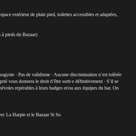
pace extérieur de plain pied, toilettes accessibles et adaptées,
n à pieds du Bazaar)
gynie · Pas de validisme · Aucune discrimination n’est tolérée
é vous donnera le droit d’être sorti·e définitivement · S’il se
énévoles repérables à leurs badges et/ou aux équipes du bar. On
vec La Harpie et le Bazaar St So