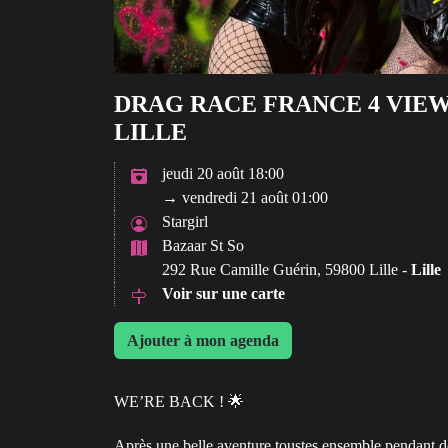
DRAG RACE FRANCE 4 VIEWI
LILLE
jeudi 20 août 18:00
→ vendredi 21 août 01:00
Stargirl
Bazaar St So
292 Rue Camille Guérin, 59800 Lille -
Lille
Voir sur une carte
Ajouter à mon agenda
WE’RE BACK ! 🌟
Après une belle aventure toustes ensemble pendant d