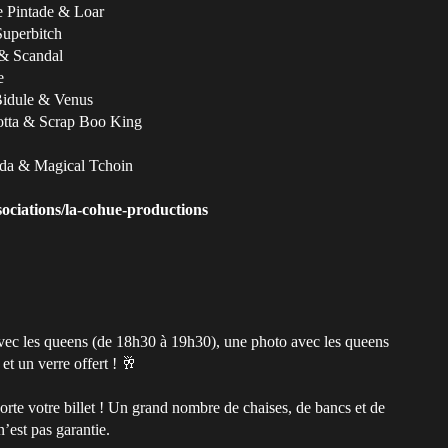
e Pintade & Loar
Superbitch
 & Scandal
e
 Bidule & Venus
Cotta & Scrap Boo King
nda & Magical Tchoin
sociations/la-cohue-productions
avec les queens (de 18h30 à 19h30), une photo avec les queens
et un verre offert ! 🥂
porte votre billet ! Un grand nombre de chaises, de bancs et de
n’est pas garantie.