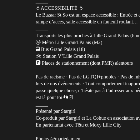
_____
🌷ACCESSIBILITÉ 🌷
Le Bazaar St So est un espace accessible : Entrée et es
rampe d’accès, salle accessible en fauteuil roulant…
_____
Transports les plus proches à Lille Grand Palais (6m
Ⓜ️ Métro Lille Grand-Palais (M2)
🚍 Bus Grand-Palais (18)
🚲 Station V’Lille Grand Palais
🅿️ Places de stationnement (dont PMR) alentours
_____
Pas de racisme · Pas de LGTQI+phobies · Pas de miso
lors de nos événements · Tout comportement inappropri
passe quelque chose, n’hésite pas à t’adresser aux b
est là pour toi 👫🏻
_____
Présenté par Stargirl
Co-produit par Stargirl et La Cohue en association a
En partenariat avec Têtu et Moxy Lille City
_____
Photos @mariedamien_