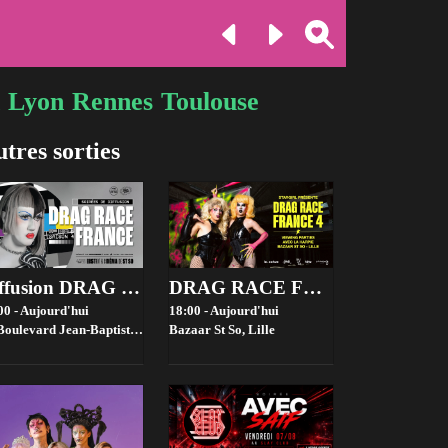
Lyon
Rennes
Toulouse
tres sorties
Diffusion DRAG RACE FRANCE saison 4 @ Bistrot ST SO by la House of Jambon Beurre
DRAG RACE FRANCE 4 VIEWING PARTIES - BAZAAR ST SO, LILLE
00 - Aujourd'hui
18:00 - Aujourd'hui
evard Jean-Baptiste Lebas, 59000 Lille, France,
Lille
Bazaar St So,
Lille