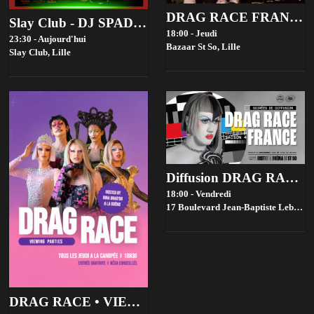
DRAG RACE FRANCE 4 VIEWING PARTIES - BAZAAR ST SO, LILLE
Slay Club - DJ SPADE 08/08
18:00 - Jeudi
23:30 - Aujourd'hui
Bazaar St So,
Lille
Slay Club,
Lille
Diffusion DRAG RACE FRANCE saison 4 @ Bistrot ST SO by la House of Jambon Beurre
18:00 - Vendredi
17 Boulevard Jean-Baptiste Lebas, 59000 Lille, France,
DRAG RACE • VIEWING PARTIES • GRATUIT