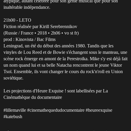
atypique, autant célébrée pour son génie musical que pour son
inaltérable indépendance.
21h00 - LETO
Fiction réalisée par Kirill Serebrennikov
(Russie / France • 2018 • 2h06 • vo st fr)
prod : Kinovista / Bac Films
Leningrad, un été du début des années 1980. Tandis que les
vinyles de Lou Reed et de Bowie s'échangent sous le manteau, une
scène rock émerge en amont de la Perestroïka. Mike s'y est déjà fait
un nom quand lui et sa belle Natacha rencontrent le jeune Viktor
Tsoï. Ensemble, ils vont changer le cours du rock'n'roll en Union
soviétique.
Les projections d'Heure Exquise ! sont labellisées par La
Cinémathèque du documentaire
#lillemaville #cinemathequedudocumentaire #heureexquise
#katebush