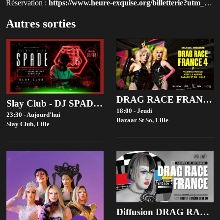
Réservation :
https://www.heure-exquise.org/billetterie?utm_source=qluvis.com
Autres sorties
DRAG RACE FRANCE 4 VIEWING PARTIES - BAZAAR ST SO, LILLE
Slay Club - DJ SPADE 08/08
18:00 - Jeudi
23:30 - Aujourd'hui
Bazaar St So,
Lille
Slay Club,
Lille
Diffusion DRAG RACE FRANCE saison 4 @ Bistrot ST SO by la House of Jambon Beurre