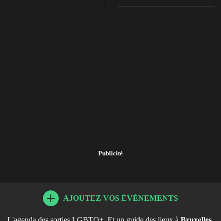
Publicité
AJOUTEZ VOS ÉVÉNEMENTS
L'agenda des sorties LGBTQ+. Et un guide des lieux à
Bruxelles
,