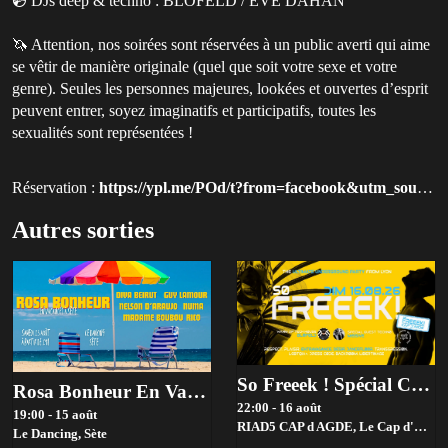
💿 DJs deep & techno : BLOFELD / EVE DAHAN
🦄 Attention, nos soirées sont réservées à un public averti qui aime
se vêtir de manière originale (quel que soit votre sexe et votre
genre). Seules les personnes majeures, lookées et ouvertes d’esprit
peuvent entrer, soyez imaginatifs et participatifs, toutes les
sexualités sont représentées !
Réservation :
https://ypl.me/POd/t?from=facebook&utm_source=qluvis.com
Autres sorties
So Freeek ! Spécial Cap D'agde #2/2
Rosa Bonheur En Vacances
22:00 - 16 août
19:00 - 15 août
RIAD5 CAP d AGDE,
Le Cap d'Agde
Le Dancing,
Sète