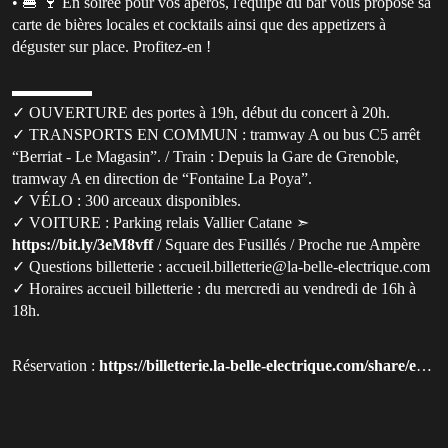
• 🍔 🍷 En soirée pour vos apéros, l'équipe du bar vous propose sa
carte de bières locales et cocktails ainsi que des appetizers à
déguster sur place. Profitez-en !
▬▬▬▬▬
✓ OUVERTURE des portes à 19h, début du concert à 20h.
✓ TRANSPORTS EN COMMUN : tramway A ou bus C5 arrêt
“Berriat - Le Magasin”. / Train : Depuis la Gare de Grenoble,
tramway A en direction de “Fontaine La Poya”.
✓ VÉLO : 300 arceaux disponibles.
✓ VOITURE : Parking relais Vallier Catane ➣
https://bit.ly/3eM8vff
/ Square des Fusillés / Proche rue Ampère
✓ Questions billetterie : accueil.billetterie@la-belle-electrique.com
✓ Horaires accueil billetterie : du mercredi au vendredi de 16h à
18h.
Réservation :
https://billetterie.la-belle-electrique.com/share/event/755-Piche?utm_source=qluvis.com