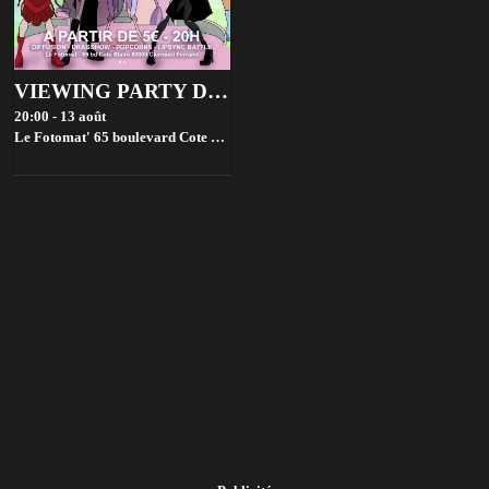
VIEWING PARTY DRAG RACE FRANCE - SAISON 4
20:00 - 13 août
Le Fotomat' 65 boulevard Cote Blatin, 63000 Clermont-Ferrand, France,
Cl