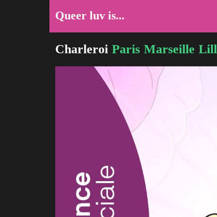
Queer luv is...
Charleroi
Paris
Marseille
Lil