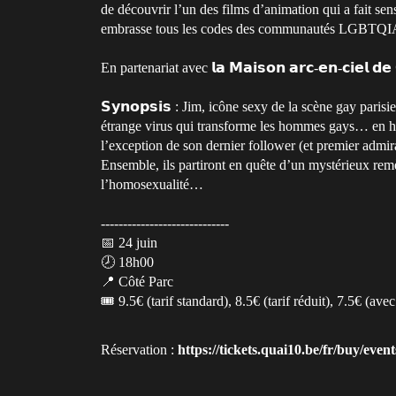
de découvrir l’un des films d’animation qui a fait se
embrasse tous les codes des communautés LGBTQIA+
En partenariat avec 𝗹𝗮 𝗠𝗮𝗶𝘀𝗼𝗻 𝗮𝗿𝗰-𝗲𝗻-𝗰𝗶𝗲𝗹 𝗱𝗲 𝗖
𝗦𝘆𝗻𝗼𝗽𝘀𝗶𝘀 : Jim, icône sexy de la scène gay paris
étrange virus qui transforme les hommes gays… en hété
l’exception de son dernier follower (et premier admi
Ensemble, ils partiront en quête d’un mystérieux rem
l’homosexualité…
-----------------------------
📅 24 juin
🕗 18h00
📍 Côté Parc
🎟️ 9.5€ (tarif standard), 8.5€ (tarif réduit), 7.5€ (ave
Réservation :
https://tickets.quai10.be/fr/buy/ev