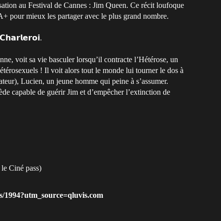
nsation au Festival de Cannes : Jim Queen. Ce récit loufoque
 pour mieux les partager avec le plus grand nombre.
𝗵𝗮𝗿𝗹𝗲𝗿𝗼𝗶.
ienne, voit sa vie basculer lorsqu’il contracte l’Hétérose, un
rosexuels ! Il voit alors tout le monde lui tourner le dos à
rateur), Lucien, un jeune homme qui peine à s’assumer.
ède capable de guérir Jim et d’empêcher l’extinction de
c le Ciné pass)
ents/1994?utm_source=qluvis.com