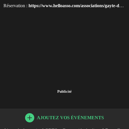
Réservation :
https://www.helloasso.com/associations/gayte-de-choeur/evenements/debout-chants-de-liberte-et-de-resistance?utm_source=qluvis.com
Publicité
AJOUTEZ VOS ÉVÉNEMENTS