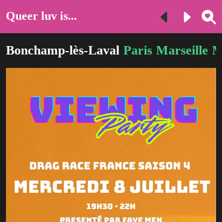
Queer luv is...
Bonchamp-lès-Laval
Paris
Marseille
M