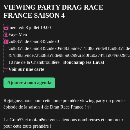
VIEWING PARTY DRAG RACE
FRANCE SAISON 4
mercredi 8 juillet 19:00
Faye Men
\ud835\ude7b\ud835\ude70
\ud835\ude75\ud835\ude70\ud835\ude71\ud835\ude81\ud835\ud
& \ud835\ude72\ud835\ude98 \u0299\u1d0f\u0274\u1d04\u029c
10 rue de la Chambrouillère -
Bonchamp-lès-Laval
Voir sur une carte
Ajouter à mon agenda
Rejoignez-nous pour cette toute première viewing party du premier
épisode de la saison 4 de Drag Race France ! ✨
La Gom53 et moi-même vous attendons nombreuses et nombreux
pour cette toute première !