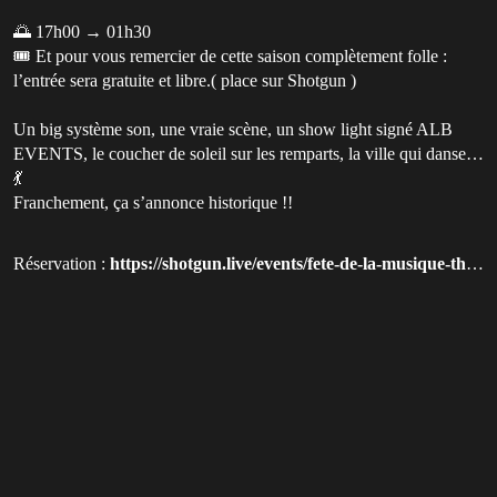
🌅 17h00 → 01h30
🎟️ Et pour vous remercier de cette saison complètement folle :
l’entrée sera gratuite et libre.( place sur Shotgun )
Un big système son, une vraie scène, un show light signé ALB
EVENTS, le coucher de soleil sur les remparts, la ville qui danse…
💃
Franchement, ça s’annonce historique !!
Réservation :
https://shotgun.live/events/fete-de-la-musique-theatre-electro-xxl?uhandle=nicor210&utm_campaign=share_event&utm_term=nicor210&utm_source=qluvis.com