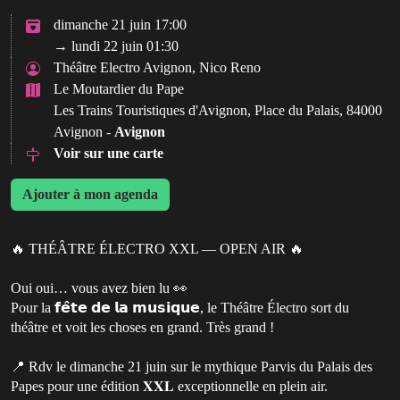
dimanche 21 juin 17:00
→ lundi 22 juin 01:30
Théâtre Electro Avignon, Nico Reno
Le Moutardier du Pape
Les Trains Touristiques d'Avignon, Place du Palais, 84000
Avignon -
Avignon
Voir sur une carte
Ajouter à mon agenda
🔥 THÉÂTRE ÉLECTRO XXL — OPEN AIR 🔥
Oui oui… vous avez bien lu 👀
Pour la 𝗳𝗲̂𝘁𝗲 𝗱𝗲 𝗹𝗮 𝗺𝘂𝘀𝗶𝗾𝘂𝗲, le Théâtre Électro sort du
théâtre et voit les choses en grand. Très grand !
📍 Rdv le dimanche 21 juin sur le mythique Parvis du Palais des
Papes pour une édition 𝐗𝐗𝐋 exceptionnelle en plein air.