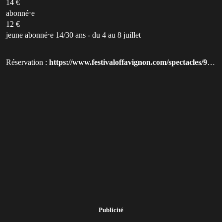
14 €
abonné⋅e
12 €
jeune abonné⋅e 14/30 ans - du 4 au 8 juillet
Réservation :
https://www.festivaloffavignon.com/spectacles/9205-le-monde-va-mal-cabaret-drag-du-cercle-des-lopettes-disparues?utm_source=qluvis.com
Publicité