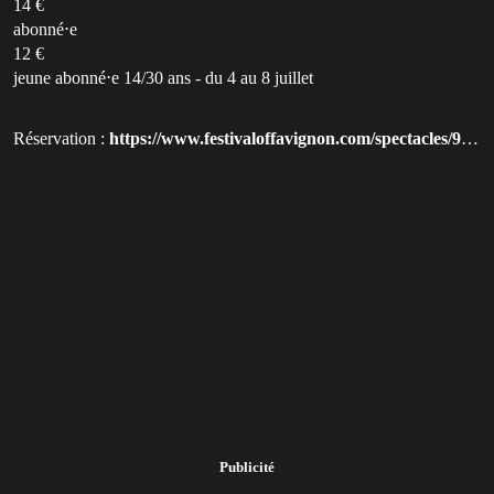
14 €
abonné⋅e
12 €
jeune abonné⋅e 14/30 ans - du 4 au 8 juillet
Réservation :
https://www.festivaloffavignon.com/spectacles/9205-le-monde-va-mal-cabaret-drag-du-cercle-des-lopettes-disparues?utm_source=qluvis.com
Publicité