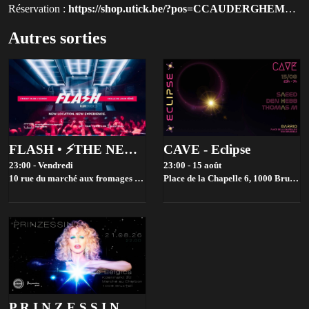
Réservation :
https://shop.utick.be/?pos=CCAUDERGHEM&module=ACTIVITYSERIEDETAILS&s=B5F3DA91-9FC1-9DC6-0864-6D61828D42D8&utm_source=qluvis-com
Autres sorties
FLASH • ⚡️THE NEW CHAPTER ⚡️ • Veille de congé - Friday 14.08
CAVE - Eclipse
23:00 - Vendredi
23:00 - 15 août
10 rue du marché aux fromages 1000 brussels,
Place de la Chapelle 6, 1000 Brussels, Belgium,
Bruxelles
P R I N Z E S S I N 🔥 L E B E L G I C A 🪩