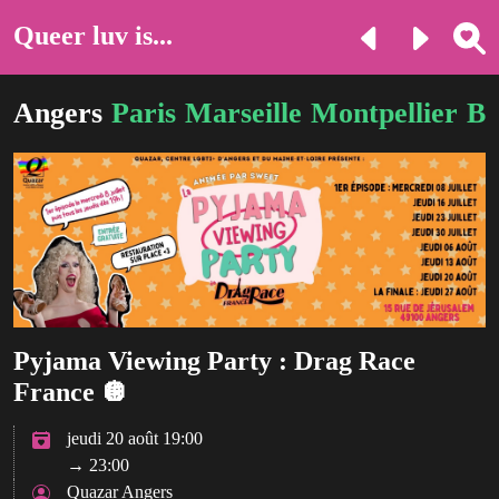
Queer luv is...
Angers
Paris
Marseille
Montpellier
Br
Pyjama Viewing Party : Drag Race
France 🪩​
jeudi 20 août 19:00
→ 23:00
Quazar Angers