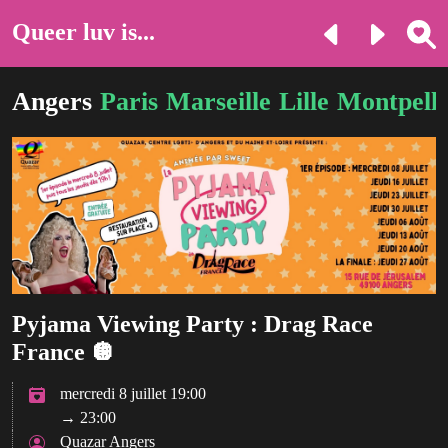
Queer luv is...
Angers
Paris
Marseille
Lille
Montpelli
Pyjama Viewing Party : Drag Race
France 🪩​
mercredi 8 juillet 19:00
→ 23:00
Quazar Angers