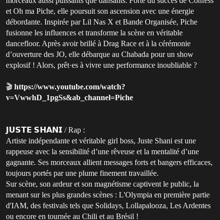
morceaux aussi puissants que dansants. Forte du succès de Confess
et Oh ma Piche, elle poursuit son ascension avec une énergie
débordante. Inspirée par Lil Nas X et Bande Organisée, Piche
fusionne les influences et transforme la scène en véritable
dancefloor. Après avoir brillé à Drag Race et à la cérémonie
d’ouverture des JO, elle débarque au Chabada pour un show
explosif ! Alors, prêt·es à vivre une performance inoubliable ?
🎬
https://www.youtube.com/watch?
v=VwwhD_1pgSs&ab_channel=Piche
𝗝𝗨𝗦𝗧𝗘 𝗦𝗛𝗔𝗡𝗜 / Rap :
Artiste indépendante et véritable girl boss, Juste Shani est une
rappeuse avec la sensibilité d’une rêveuse et la mentalité d’une
gagnante. Ses morceaux allient messages forts et bangers efficaces,
toujours portés par une plume finement travaillée.
Sur scène, son ardeur et son magnétisme captivent le public, la
menant sur les plus grandes scènes : L'Olympia en première partie
d'IAM, des festivals tels que Solidays, Lollapalooza, Les Ardentes
ou encore en tournée au Chili et au Brésil !