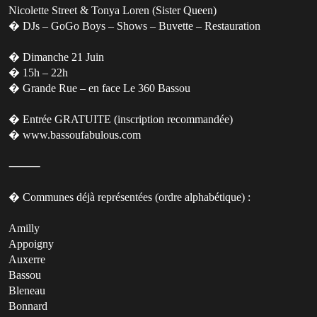
Nicolette Street & Tonya Loren (Sister Queen)
� DJs – GoGo Boys – Shows – Buvette – Restauration
� Dimanche 21 Juin
� 15h – 22h
� Grande Rue – en face Le 360 Bassou
� Entrée GRATUITE (inscription recommandée)
� www.bassoufabulous.com
⸻
� Communes déjà représentées (ordre alphabétique) :
Amilly
Appoigny
Auxerre
Bassou
Bleneau
Bonnard