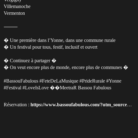
Villemanoche
Vermenton
⸻
� Une première dans l’Yonne, dans une commune rurale
� Un festival pour tous, festif, inclusif et ouvert
� Continuez à partager �
� On veut encore plus de monde, encore plus de communes �
#BassouFabulous #FeteDeLaMusique #PrideRurale #Yonne
#Festival #LoveIsLove ��MeetraR Bassou Fabulous
Réservation :
https://www.bassoufabulous.com/?utm_source=qluvis.com